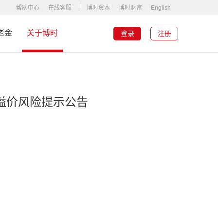
帮助中心
在线客服
博时资本
博时财富
English
老金
关于博时
登录
注册
）溢价风险提示公告