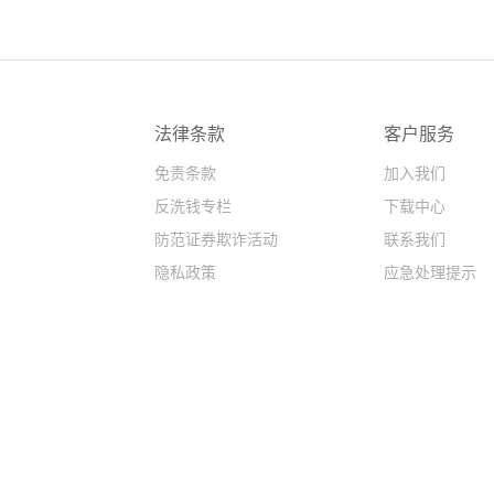
法律条款
客户服务
免责条款
加入我们
反洗钱专栏
下载中心
防范证券欺诈活动
联系我们
隐私政策
应急处理提示
客服热线：95105568 客服邮箱：service@bosera.com
务时间：工作日9：00－21：00，公休日及法定节假日（十一和春节除外）9：00－1
4030402003685号
©2026 博时基金管理有限公司 版权所有
粤ICP备10063309号