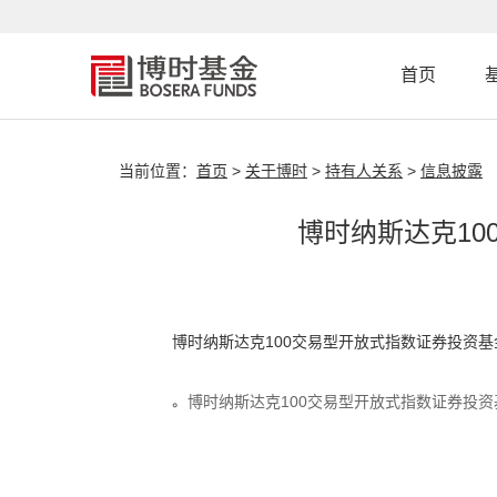
首页
当前位置：
首页
>
关于博时
>
持有人关系
>
信息披露
博时纳斯达克10
博时纳斯达克100交易型开放式指数证券投资基
博时纳斯达克100交易型开放式指数证券投资基金