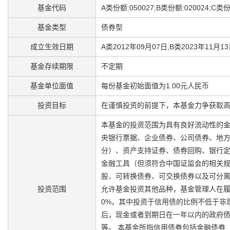
基金代码
A类份额:050027;B类份额:020024;C类份
基金类型
债券型
成立生效日期
A类2012年09月07日,B类2023年11月1
基金存续期限
不定期
基金单位面值
每份基金初始面值为1.00元人民币
投资目标
在谨慎投资的前提下，本基金力争获取
本基金的投资范围为具有良好流动性的
央银行票据、企业债券、公司债券、地
分）、资产支持证券、债券回购、银行
金融工具（但须符合中国证监会的相关规
股、可转换债券、可交换债券以及可分离
投资范围
允许基金投资其他品种，基金管理人在履
0%，其中投资于信用债的比例不低于非
后，现金或者到期日在一年以内的政府债
等。 本基金所指信用债券包括金融债券