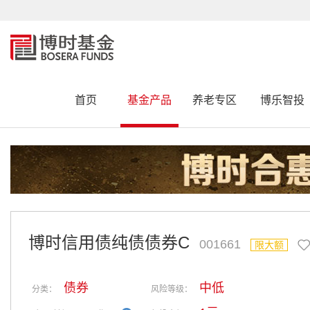
首页
基金产品
养老专区
博乐智投
博时信用债纯债债券C
001661
限大额
债券
中低
分类：
风险等级：