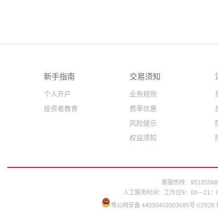
新手指南
交易须知
个人开户
业务规则
投资者教育
费率优惠
风险提示
权益须知
客服热线：95105568
人工服务时间：工作日9：00－21：
粤公网安备 44030402003685号
©202