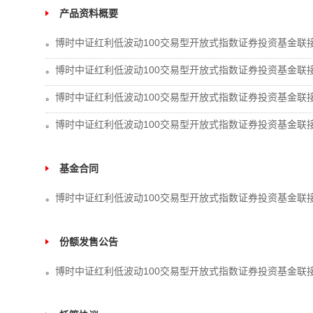
产品资料概要
博时中证红利低波动100交易型开放式指数证券投资基金联接
博时中证红利低波动100交易型开放式指数证券投资基金联接
博时中证红利低波动100交易型开放式指数证券投资基金联接
博时中证红利低波动100交易型开放式指数证券投资基金联接
基金合同
博时中证红利低波动100交易型开放式指数证券投资基金联
份额发售公告
博时中证红利低波动100交易型开放式指数证券投资基金联