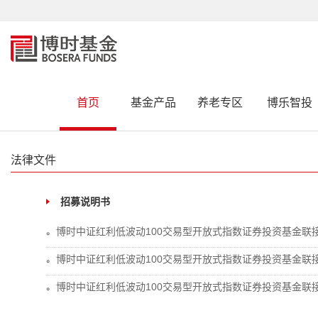
首页
基金产品
养老专区
博乐智投
法律文件
招募说明书
博时中证红利低波动100交易型开放式指数证券投资基金联
博时中证红利低波动100交易型开放式指数证券投资基金联
博时中证红利低波动100交易型开放式指数证券投资基金联