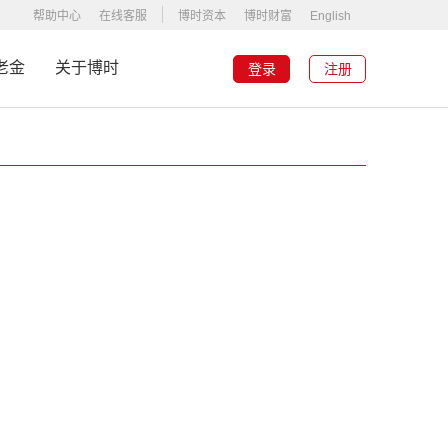
帮助中心
在线客服
博时资本
博时财富
English
老金
关于博时
登录
注册