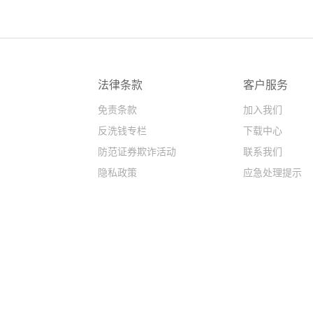
法律条款
客户服务
免责条款
加入我们
反洗钱专栏
下载中心
防范证券欺诈活动
联系我们
隐私政策
应急处理提示
客服热线：95105568 客服邮箱：service@bosera.com
务时间：工作日9：00－21：00，公休日及法定节假日（十一和春节除外）9：00－1
4030402003685号
©2026 博时基金管理有限公司 版权所有
粤ICP备10063309号