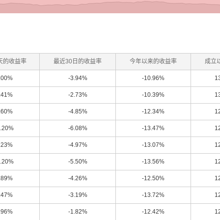
天的收益率
最近30日的收益率
今年以来的收益率
成立
.00%
-3.94%
-10.96%
1
.41%
-2.73%
-10.39%
1
.60%
-4.85%
-12.34%
1
1.20%
-6.08%
-13.47%
1
.23%
-4.97%
-13.07%
1
2.20%
-5.50%
-13.56%
1
.89%
-4.26%
-12.50%
1
.47%
-3.19%
-13.72%
1
.96%
-1.82%
-12.42%
1