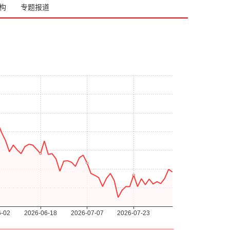
构
专题报道