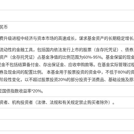
人民币
费升级进程中经济与资本市场的高速成长，谋求基金资产的长期稳定增长
流动性的金融工具，包括国内依法发行上市的股票（含存托凭证）、债券
资产（含存托凭证）占基金净值的比例范围为60%-95%。基金保留的
现金不包括结算备付金、存出保证金、应收申购款等。在基金实际管理过
券及现金间的配置比例。 本基金用于股票投资的资金中，不低于80%的
阶段性变化，以不超过股票投资20%的部分投资于消费品、基础设施及
上证国债指数收益率*20%。
资者、机构投资者（法律、法规和有关规定禁止购买者除外）。