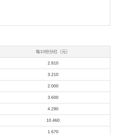
每10份分红（元）
2.810
3.210
2.000
3.600
4.290
10.460
1.670