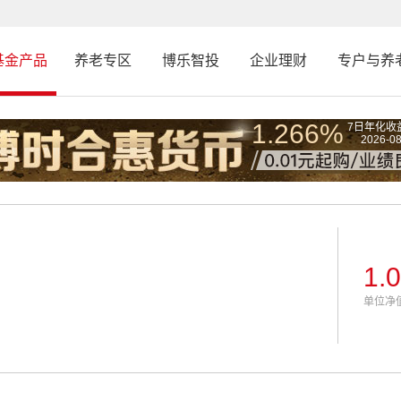
基金产品
养老专区
博乐智投
企业理财
专户与养
1.266
%
7日年化收
2026-08
1.
单位净值 