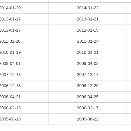
2014-01-20
2014-01-22
2013-01-17
2013-01-21
2012-01-17
2012-01-19
2011-01-20
2011-01-24
2010-01-19
2010-01-21
2009-04-01
2009-04-03
2007-12-13
2007-12-17
2006-12-18
2006-12-20
2006-04-21
2006-04-25
2006-02-15
2006-02-17
2005-08-18
2005-08-22