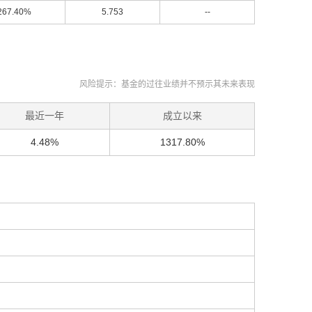
267.40%
5.753
--
风险提示：基金的过往业绩并不预示其未来表现
最近一年
成立以来
4.48%
1317.80%