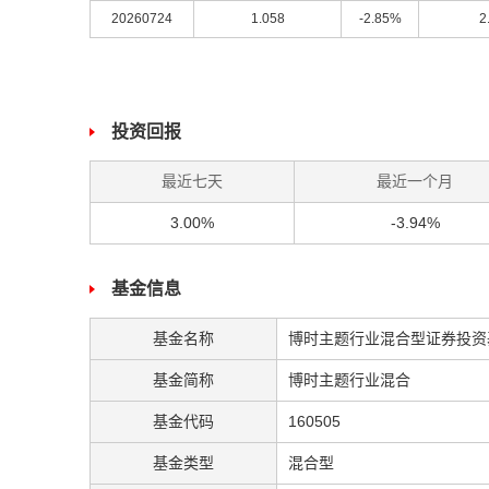
20260724
1.058
-2.85%
2
投资回报
最近七天
最近一个月
3.00%
-3.94%
基金信息
基金名称
博时主题行业混合型证券投资
基金简称
博时主题行业混合
基金代码
160505
基金类型
混合型