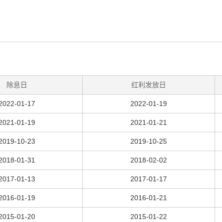
除息日
红利发放日
2022-01-17
2022-01-19
2021-01-19
2021-01-21
2019-10-23
2019-10-25
2018-01-31
2018-02-02
2017-01-13
2017-01-17
2016-01-19
2016-01-21
2015-01-20
2015-01-22