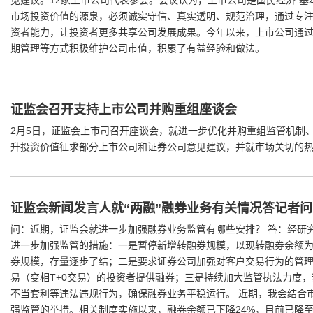
见建议。12家上市公司代表参会。会议认为，上市公司是国民经济“基本盘
市场投资价值的源泉，必须诚实守信、真实透明、规范治理，通过专
资者能力，让投资者更多共享公司发展成果。今年以来，上市公司通
期管理等方式积极维护公司市值，积累了有益经验和做法。
证监会召开支持上市公司并购重组座谈会
2月5日，证监会上市司召开座谈会，就进一步优化并购重组监管机制
升投资价值征求部分上市公司和证券公司意见建议，并就市场关切的
证监会新闻发言人就“两融”融券业务有关情况答记者问
问：近期，证监会就进一步加强融券业务监管有哪些安排？ 答：经研
进一步加强监管的措施：一是暂停新增转融券规模，以现转融券余额
券规模，存量逐步了结；二是要求证券公司加强对客户交易行为的管
易（变相T+0交易）的投资者提供融券；三是持续加大监管执法力度
不当套利等违法违规行为，确保融券业务平稳运行。 近期，我会结合
强监管的举措。相关制度实施以来，融券余额已下降24%，目前已降至6